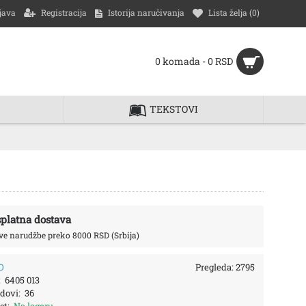
java
Registracija
Istorija naručivanja
Lista želja (
0
)
0 komada - 0 RSD
TEKSTOVI
platna dostava
ve narudžbe preko 8000 RSD (Srbija)
O
Pregleda: 2795
:
6405 013
dovi:
36