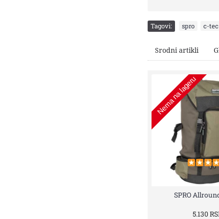
Tagovi:
spro
,
c-tec
Srodni artikli
G
Nema na lageru
SPRO Allroun
5.130 R