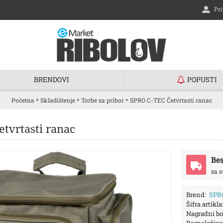
Pri
BRENDOVI
POPUSTI
»
»
»
Početna
Skladištenje
Torbe za pribor
SPRO C-TEC Četvrtasti ranac
tvrtasti ranac
Bes
za s
Brend:
SPR
Šifra artikla
Nagradni bo