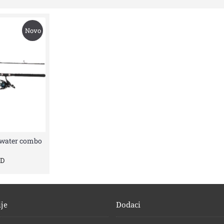
Novo
twater combo
SD
je
Dodaci