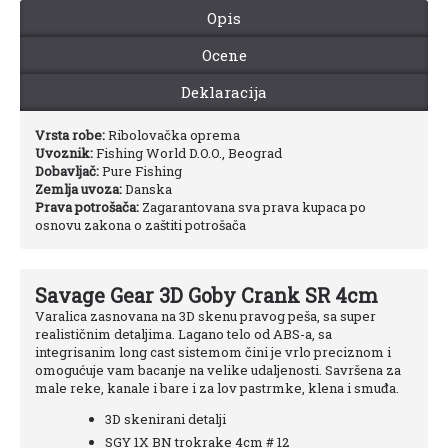
Opis
Ocene
Deklaracija
Vrsta robe:
Ribolovačka oprema
Uvoznik:
Fishing World D.O.O., Beograd
Dobavljač:
Pure Fishing
Zemlja uvoza:
Danska
Prava potrošača:
Zagarantovana sva prava kupaca po
osnovu zakona o zaštiti potrošača
Savage Gear 3D Goby Crank SR 4cm
Varalica zasnovana na 3D skenu pravog peša, sa super
realističnim detaljima. Lagano telo od ABS-a, sa
integrisanim long cast sistemom čini je vrlo preciznom i
omogućuje vam bacanje na velike udaljenosti. Savršena za
male reke, kanale i bare i za lov pastrmke, klena i smuđa.
3D skenirani detalji
SGY 1X BN trokrake 4cm # 12