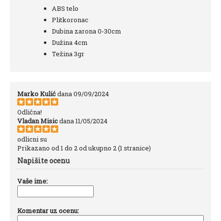
ABS telo
Plitkoronac
Dubina zarona 0-30cm
Dužina 4cm
Težina 3gr
Marko Kulić
dana 09/09/2024
Odlična!
Vladan Misic
dana 11/05/2024
odlicni su
Prikazano od 1 do 2 od ukupno 2 (1 stranice)
Napišite ocenu
Vaše ime:
Komentar uz ocenu: