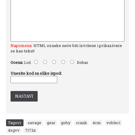
Napomena:
HTML oznake neće biti izvršene i prikazivaće
se kao tekst!
Ocena:
Loš
Dobar
Unesite kod sa slike ispod:
NASTAVI
Tagovi:
savage
,
gear
,
goby
,
crank
,
4cm
,
vobleri
,
4sgvv
,
7172x