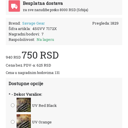
Besplatna dostava
za sve narudžbe preko 8000 RSD (Srbija)
Brend:
Savage Gear
Pregleda: 1829
Šifra artikla:
4SGVV 7172X
Nagradni bodovi:
7
Raspoloživost:
Na lageru
750 RSD
940 RSD
Cena bez PDV-a: 625 RSD
Cena u nagradnim bodovima: 131
Dostupne opcije
*
- Dekor Varalice:
UV Red Black
UV Orange