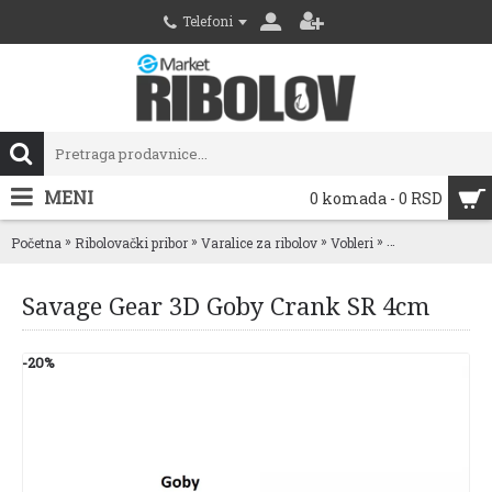
Telefoni
MENI
0 komada - 0 RSD
»
»
»
»
Početna
Ribolovački pribor
Varalice za ribolov
Vobleri
Savage Gear 3D
Savage Gear 3D Goby Crank SR 4cm
-20%