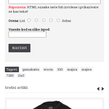
Napomena:
HTML oznake neće biti izvršene i prikazivaće
se kao tekst!
Ocena:
Loš
Dobar
Unesite kod sa slike ispod:
NASTAVI
Tagovi:
gamakatsu
,
worm
,
330
,
majica
,
majice
,
7285
,
11x0
Srodni artikli