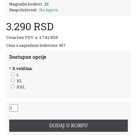
Nagradni bodovi:
23
Raspoloživost:
Na lageru
3.290 RSD
Cena bez PDV-a: 2.742 RSD
Cena u nagradnim bodovima: 457
Dostupne opcije
*
X veličina:
L
XL
XXL
DODAJ U KORPU