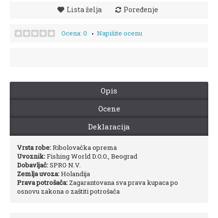
Lista želja
Poređenje
Ocena: 0
Napišite ocenu
•
Opis
Ocene
Deklaracija
Vrsta robe:
Ribolovačka oprema
Uvoznik:
Fishing World D.O.O., Beograd
Dobavljač:
SPRO N.V.
Zemlja uvoza:
Holandija
Prava potrošača:
Zagarantovana sva prava kupaca po
osnovu zakona o zaštiti potrošača