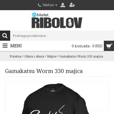
Telefoni
MENI
0 komada - 0 RSD
»
»
»
Početna
Odeća i obuća
Majice
Gamakatsu Worm 330 majica
Gamakatsu Worm 330 majica