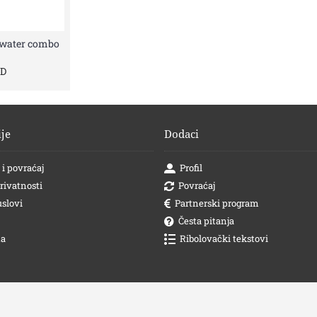
twater combo
SD
je
Dodaci
 i povraćaj
Profil
privatnosti
Povraćaj
uslovi
Partnerski program
Česta pitanja
ta
Ribolovački tekstovi