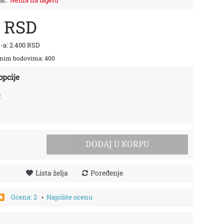
st:
Nema na lageru
0 RSD
-a: 2.400 RSD
dnim bodovima: 400
opcije
:
DODAJ U KORPU
Lista želja
Poređenje
Ocena: 2
Napišite ocenu
•