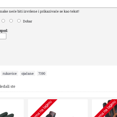
ke neće biti izvršene i prikazivaće se kao tekst!
Dobar
ispod:
,
rukavice
,
ojačane
,
7190
ledali ste
Nema na lageru
Nema na lageru