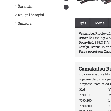
Šaranski
+
Knjige i časopisi
Opis
Ocene
Sniženja
Vrsta robe:
Ribolovač
Uvoznik:
Fishing Worl
Dobavljač:
SPRO N.V.
Zemlja uvoza:
Holand
Prava potrošača:
Zaga
Gamakatsu Ru
• rukavice sadrže likr
• ojačani delovi na pr
• trajnost i zaštita od
Kod
V
7190 100
7190 200
L
7190 300
X