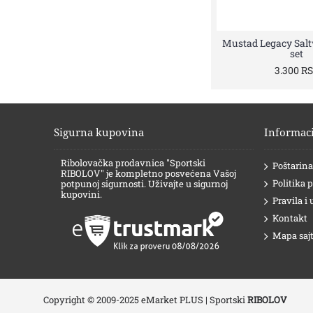
Mustad Legacy Sal
set
3.300 R
Sigurna kupovina
Informaci
Ribolovačka prodavnica "Sportski
Poštarina
RIBOLOV" je kompletno posvećena Vašoj
Politika 
potpunoj sigurnosti. Uživajte u sigurnoj
kupovini.
Pravila i 
Kontakt
Mapa saj
Copyright © 2009-2025 eMarket PLUS | Sportski
RIBOLOV