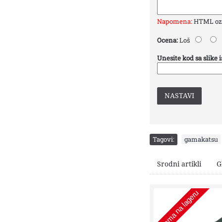
Napomena:
HTML ozna
Ocena:
Loš
Unesite kod sa slike 
NASTAVI
Tagovi:
gamakatsu
Srodni artikli
G
Nema na lageru