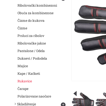
Ribolovački kombinezoni
Obuća za kombinezone
Čizme do kukova
Čizme
Prsluci za ribolov
Ribolovačke jakne
Pantalone / Odela
Duksevi / Pododela
Majice
Kape / Kačketi
Rukavice
Čarape
Polarizovane naočare
Skladištenje
+