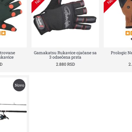
trovane
Gamakatsu Rukavice ojačane sa
Prologic N
ukavice
3 odsečena prsta
SD
2.880 RSD
2
Novo