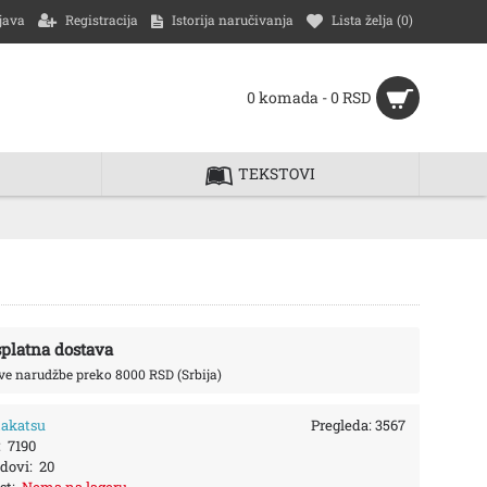
java
Registracija
Istorija naručivanja
Lista želja (
0
)
0 komada - 0 RSD
TEKSTOVI
platna dostava
ve narudžbe preko 8000 RSD (Srbija)
akatsu
Pregleda: 3567
:
7190
dovi:
20