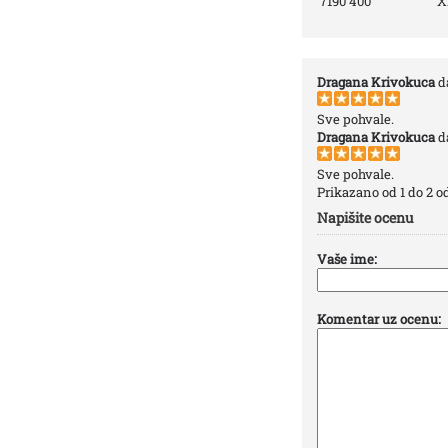
7190 400
X
Dragana Krivokuca
d
Sve pohvale.
Dragana Krivokuca
d
Sve pohvale.
Prikazano od 1 do 2 o
Napišite ocenu
Vaše ime:
Komentar uz ocenu: