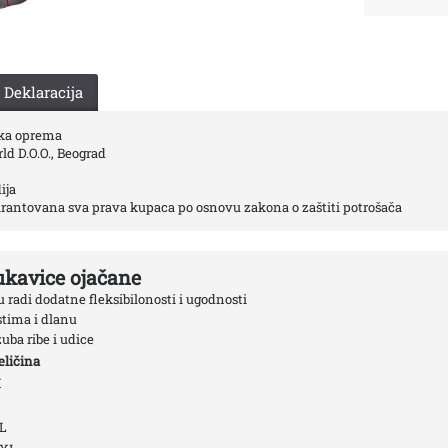
Deklaracija
ka oprema
d D.O.O., Beograd
ija
rantovana sva prava kupaca po osnovu zakona o zaštiti potrošača
kavice ojačane
u radi dodatne fleksibilonosti i ugodnosti
stima i dlanu
 zuba ribe i udice
eličina
M
L