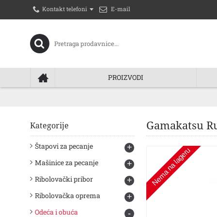
E-mail
Kontakt telefoni
PROIZVODI
Gamakatsu Ru
Kategorije
Štapovi za pecanje
+
Nema na lageru
Mašinice za pecanje
+
Ribolovački pribor
+
Ribolovačka oprema
+
Odeća i obuća
-