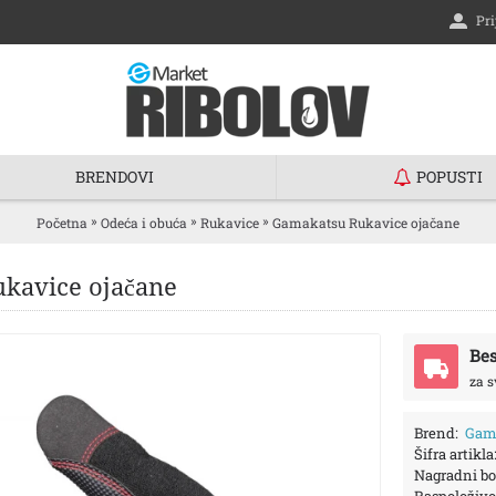
Pri
BRENDOVI
POPUSTI
»
»
»
Početna
Odeća i obuća
Rukavice
Gamakatsu Rukavice ojačane
kavice ojačane
Bes
za s
Brend:
Gam
Šifra artikla
Nagradni bo