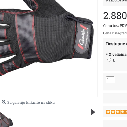
Raspoloživo
2.88
Cena bez PDV
Cena u nagra
Dostupne 
*
X veličina
L
Za galeriju kliknite na sliku